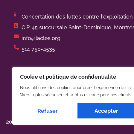
Concertation des luttes contre l'exploitation
C.P. 45 succursale Saint-Dominique, Montré
info@lacles.org
514 750-4535
Horaire de bureau :
Cookie et politique de confidentialité
De lundi à jeudi de 9h00 à 17h00
Nous utilisons des cookies pour créer l'expérience de site
Web la plus sécurisée et la plus efficace pour nos clients.
Refuser
Accepter
2024 © La CLES