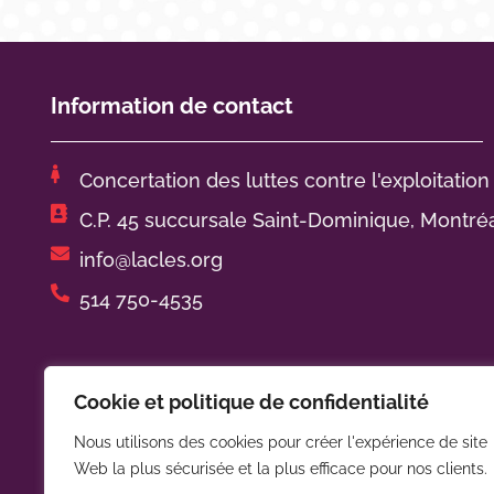
Information de contact
Concertation des luttes contre l'exploitation
C.P. 45 succursale Saint-Dominique, Montré
info@lacles.org
514 750-4535
Horaire de bureau :
Cookie et politique de confidentialité
De lundi à jeudi de 9h00 à 17h00
Nous utilisons des cookies pour créer l'expérience de site
Web la plus sécurisée et la plus efficace pour nos clients.