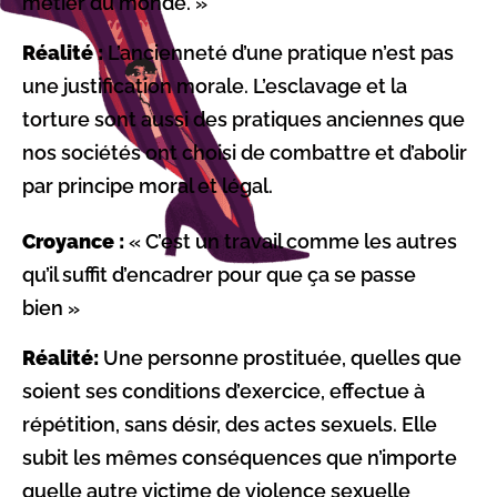
métier du monde. »
Réalité :
L’ancienneté d’une pratique n’est pas
une justification morale. L’esclavage et la
torture sont aussi des pratiques anciennes que
nos sociétés ont choisi de combattre et d’abolir
par principe moral et légal.
Croyance :
« C’est un travail comme les autres
qu’il suffit d’encadrer pour que ça se passe
bien »
Réalité:
Une personne prostituée, quelles que
soient ses conditions d’exercice, effectue à
répétition, sans désir, des actes sexuels. Elle
subit les mêmes conséquences que n’importe
quelle autre victime de violence sexuelle