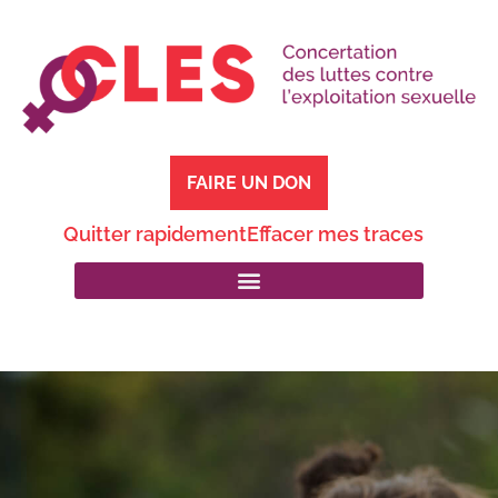
FAIRE UN DON
Quitter rapidement
Effacer mes traces