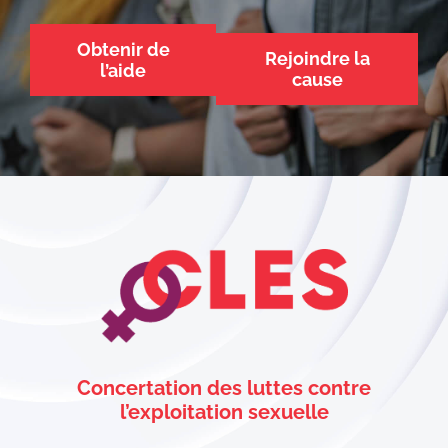
Obtenir de
Rejoindre la
l’aide
cause
Concertation des luttes contre
l’exploitation sexuelle