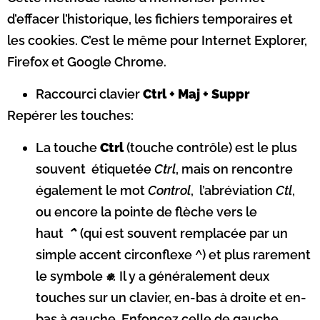
d’effacer l’historique, les fichiers temporaires et
les cookies. C’est le même pour Internet Explorer,
Firefox et Google Chrome.
Raccourci clavier
Ctrl + Maj + Suppr
Repérer les touches:
La touche
Ctrl
(touche contrôle) est le plus
souvent étiquetée
Ctrl
, mais on rencontre
également le mot
Control
, l’abréviation
Ctl
,
ou encore la pointe de flèche vers le
haut
⌃
(qui est souvent remplacée par un
simple accent circonflexe
^
) et plus rarement
le symbole
⎈.
Il y a généralement deux
touches sur un clavier, en-bas à droite et en-
bas à gauche. Enfoncez celle de gauche.