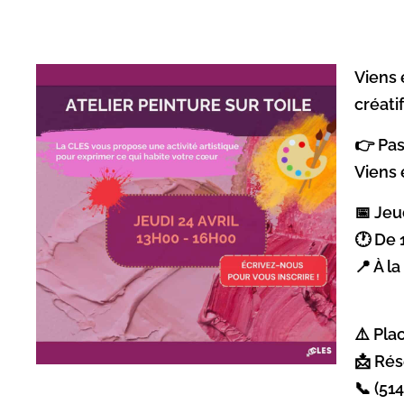
Viens 
créati
👉 Pas
Viens 
📅 Jeu
🕐 De 
📍 À l
⚠️ Pla
📩 Rés
📞 (51