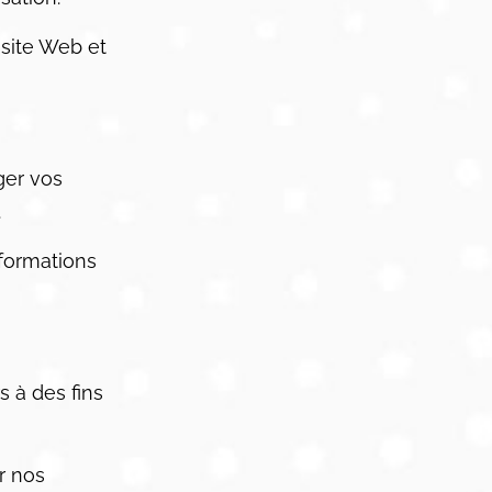
 site Web et
ger vos
.
nformations
 à des fins
r nos