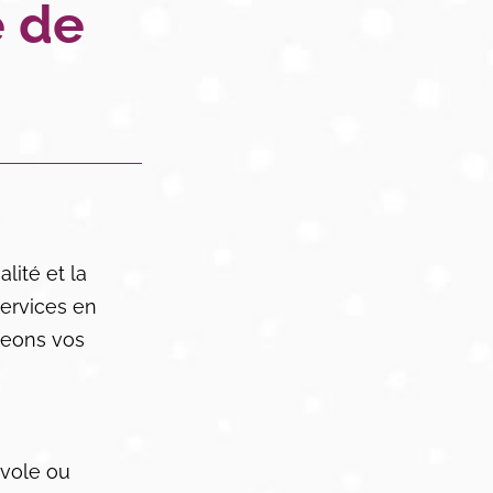
e de
lité et la
services en
ageons vos
évole ou